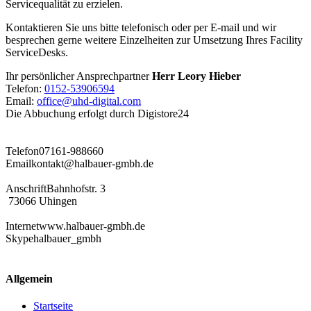
Servicequalität zu erzielen.
Kontaktieren Sie uns bitte telefonisch oder per E-mail und wir
besprechen gerne weitere Einzelheiten zur Umsetzung Ihres Facility
ServiceDesks.
Ihr persönlicher Ansprechpartner
Herr Leory Hieber
Telefon:
0152-53906594
Email:
office@uhd-digital.com
Die Abbuchung erfolgt durch Digistore24
Telefon
07161-988660
Email
kontakt@halbauer-gmbh.de
Anschrift
Bahnhofstr. 3
73066 Uhingen
Internet
www.halbauer-gmbh.de
Skype
halbauer_gmbh
Allgemein
Startseite